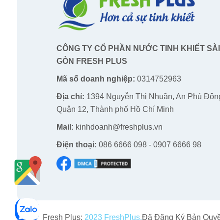
CÔNG TY CỔ PHẦN NƯỚC TINH KHIẾT SÀI
GÒN FRESH PLUS
Mã số doanh nghiệp:
0314752963
Địa chỉ:
1394 Nguyễn Thị Nhuần, An Phú Đôn
Quận 12, Thành phố Hồ Chí Minh
Mail:
kinhdoanh@freshplus.vn
Điện thoại:
086 6666 098 - 0907 6666 98
Fresh Plus;
2023 FreshPlus.
Đã Đăng Ký Bản Quyề