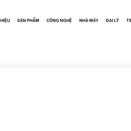
THIỆU
SẢN PHẨM
CÔNG NGHỆ
NHÀ MÁY
ĐẠI LÝ
TI