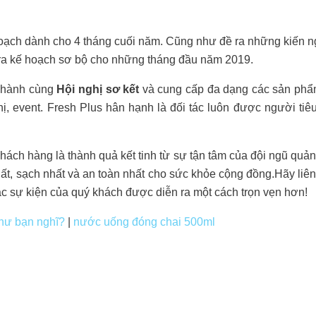
oạch dành cho 4 tháng cuối năm. Cũng như đề ra những kiến ng
ề ra kế hoạch sơ bộ cho những tháng đầu năm 2019.
g hành cùng
Hội nghị sơ kết
và cung cấp đa dạng các sản phẩm
hị, event. Fresh Plus hân hạnh là đối tác luôn được người tiê
hách hàng là thành quả kết tinh từ sự tận tâm của đội ngũ quản
ất, sạch nhất và an toàn nhất cho sức khỏe cộng đồng.Hãy liê
ác sự kiện của quý khách được diễn ra một cách trọn vẹn hơn!
như bạn nghĩ?
|
nước uống đóng chai 500ml