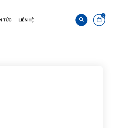
0
N TỨC
LIÊN HỆ