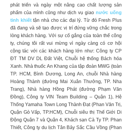
phát triển và ngày một nâng cao chất lượng sản
phẩm của mình cũng như dịch vụ giao
nước uống
tinh khiết
tận nhà cho các đại lý. Từ đó Fresh Plus
đã đang và sẽ tạo được vị trí đứng vững chắc trong
lòng khách hàng. Với sự cố gắng của toàn thể công
ty, chúng tôi rất vui mừng vì ngày càng có cơ hội
cộng tác với các khách hàng lớn như: Công ty CP
ĐT TM DV DL Đất Việt, Chuỗi hệ thống Bách hóa
Xanh. Nhà thuốc An Khang của tập đoàn MWG (toàn
TP. HCM, Bình Dương, Long An, chuỗi Nhà hàng
Hoàng Thành (đường Mai Xuân Thưởng, TP. Nha
Trang), Nhà hàng Hồng Phát (đường Phạm Văn
Đồng), Công ty VIN Team Building – Quận 1), Hệ
Thống Yamaha Town Long Thành Đạt (Phan Văn Trị,
Quận Gò Vấp, TP.HCM), Chuỗi siêu thị Thế Giới Di
Động Quận 7 và Quận 4, Khách sạn Cà Ty TP. Phan
Thiết, Công ty du lịch Tân Bảy Sắc Cầu Vồng (Phan