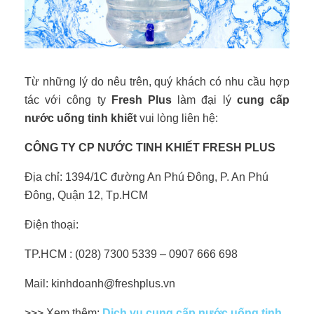
Từ những lý do nêu trên, quý khách có nhu cầu hợp
tác với công ty
Fresh Plus
làm đại lý
cung cấp
nước uống tinh khiết
vui lòng liên hệ:
CÔNG TY CP NƯỚC TINH KHIẾT FRESH PLUS
Địa chỉ: 1394/1C đường An Phú Đông, P. An Phú
Đông, Quận 12, Tp.HCM
Điện thoại:
TP.HCM : (028) 7300 5339 – 0907 666 698
Mail: kinhdoanh@freshplus.vn
>>> Xem thêm:
Dịch vụ cung cấp nước uống tinh