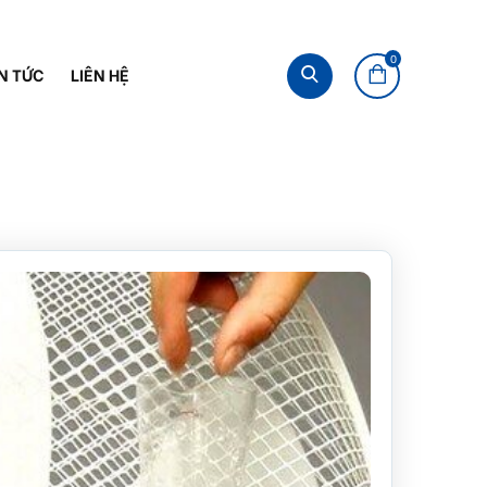
0
N TỨC
LIÊN HỆ