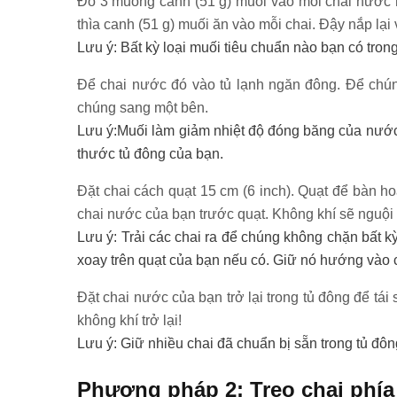
Đổ 3 muỗng canh (51 g) muối vào mỗi chai nước n
thìa canh (51 g) muối ăn vào mỗi chai. Đậy nắp lại 
Lưu ý: Bất kỳ loại muối tiêu chuẩn nào bạn có tron
Để chai nước đó vào tủ lạnh ngăn đông. Để chún
chúng sang một bên.
Lưu ý:Muối làm giảm nhiệt độ đóng băng của nước 
thước tủ đông của bạn.
Đặt chai cách quạt 15 cm (6 inch). Quạt để bàn ho
chai nước của bạn trước quạt. Không khí sẽ nguội 
Lưu ý: Trải các chai ra để chúng không chặn bất k
xoay trên quạt của bạn nếu có. Giữ nó hướng vào c
Đặt chai nước của bạn trở lại trong tủ đông để tá
không khí trở lại!
Lưu ý: Giữ nhiều chai đã chuẩn bị sẵn trong tủ đô
Phương pháp 2: Treo chai phía