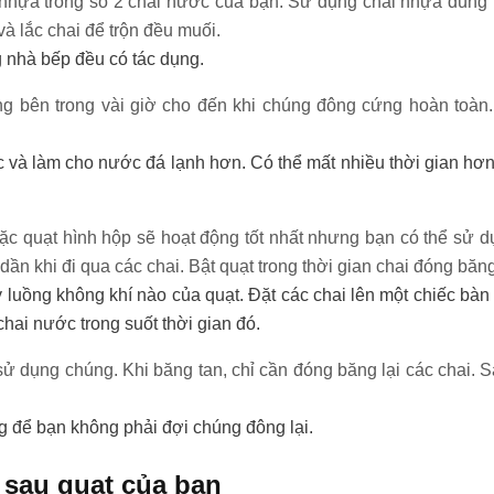
hựa trong số 2 chai nước của bạn. Sử dụng chai nhựa dùng m
và lắc chai để trộn đều muối.
g nhà bếp đều có tác dụng.
g bên trong vài giờ cho đến khi chúng đông cứng hoàn toàn. 
và làm cho nước đá lạnh hơn. Có thể mất nhiều thời gian hơn
ặc quạt hình hộp sẽ hoạt động tốt nhất nhưng bạn có thể sử d
dần khi đi qua các chai. Bật quạt trong thời gian chai đóng bă
ỳ luồng không khí nào của quạt. Đặt các chai lên một chiếc b
hai nước trong suốt thời gian đó.
i sử dụng chúng. Khi băng tan, chỉ cần đóng băng lại các chai. 
ng để bạn không phải đợi chúng đông lại.
 sau quạt của bạn