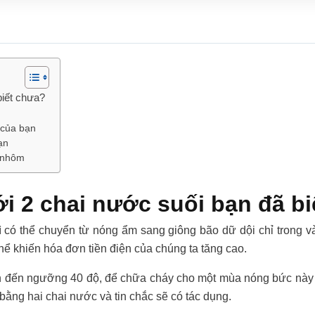
biết chưa?
 của bạn
ạn
u nhôm
i 2 chai nước suối bạn đã b
 có thể chuyển từ nóng ẩm sang giông bão dữ dội chỉ trong vài
thể khiến hóa đơn tiền điện của chúng ta tăng cao.
ên đến ngưỡng 40 độ, để chữa cháy cho một mùa nóng bức này m
bằng hai chai nước và tin chắc sẽ có tác dụng.