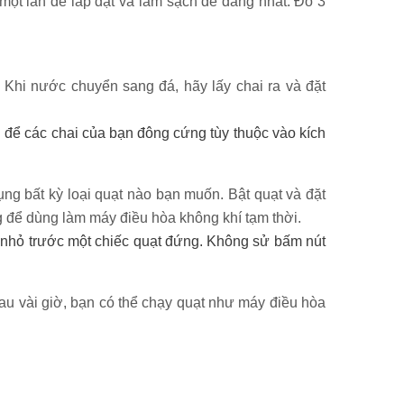
ột lần để lắp đặt và làm sạch dễ dàng nhất. Đổ 3
Khi nước chuyển sang đá, hãy lấy chai ra và đặt
 để các chai của bạn đông cứng tùy thuộc vào kích
ụng bất kỳ loại quạt nào bạn muốn. Bật quạt và đặt
ng để dùng làm máy điều hòa không khí tạm thời.
àn nhỏ trước một chiếc quạt đứng. Không sử bấm nút
Sau vài giờ, bạn có thể chạy quạt như máy điều hòa