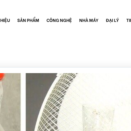
THIỆU
SẢN PHẨM
CÔNG NGHỆ
NHÀ MÁY
ĐẠI LÝ
TI