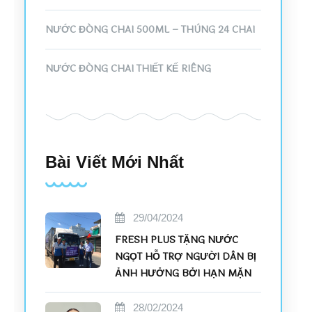
NƯỚC ĐÓNG CHAI 500ML – THÙNG 24 CHAI
NƯỚC ĐÓNG CHAI THIẾT KẾ RIÊNG
Bài Viết Mới Nhất
29/04/2024
FRESH PLUS TẶNG NƯỚC
NGỌT HỖ TRỢ NGƯỜI DÂN BỊ
ẢNH HƯỞNG BỞI HẠN MẶN
28/02/2024