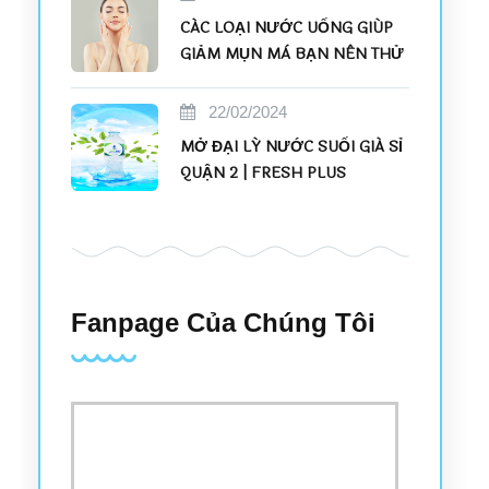
CÁC LOẠI NƯỚC UỐNG GIÚP
GIẢM MỤN MÀ BẠN NÊN THỬ
22/02/2024
MỞ ĐẠI LÝ NƯỚC SUỐI GIÁ SỈ
QUẬN 2 | FRESH PLUS
Fanpage Của Chúng Tôi