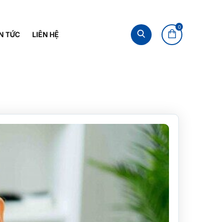
0
N TỨC
LIÊN HỆ