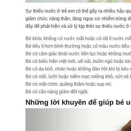
Sự thiếu nước ở trẻ em có thể gây ra nhiều hậu qu
giảm chức năng thận, tăng nguy cơ nhiễm trùng đư
đây để phát hiện và xử lý kịp thời sự thiếu nước ở 
Bé khóc không có nước mắt hoặc có rất ít nước mắ
Bé tiểu ít hơn bình thường hoặc có màu nước tiể
Bé có cảm giác khát nước liên tục hoặc không mu
Bé có biểu hiện mệt mỏi, uể oải, buồn ngủ hoặc kíc
Bé có da khô, nhăn hoặc không đàn hồi khi bị kéo 
Bé có môi, lưỡi hoặc niêm mạc miệng khô, nứt nẻ 
Bé có mắt chìm, quầng thâm hoặc sụp mí.
Bé có cân nặng giảm đột ngột.
Những lời khuyên để giúp bé 