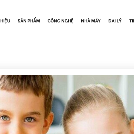
THIỆU
SẢN PHẨM
CÔNG NGHỆ
NHÀ MÁY
ĐẠI LÝ
TI