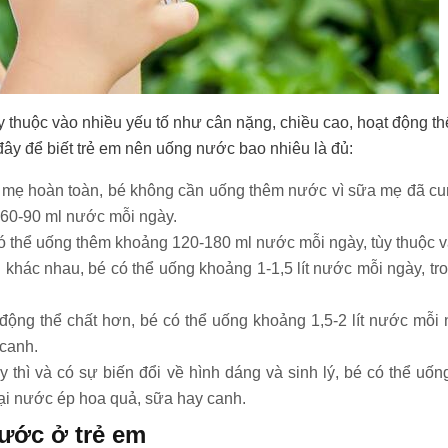
 thuộc vào nhiều yếu tố như cân nặng, chiều cao, hoạt động thể 
đây để biết trẻ em nên uống nước bao nhiêu là đủ:
bú mẹ hoàn toàn, bé không cần uống thêm nước vì sữa mẹ đã 
 60-90 ml nước mỗi ngày.
 có thể uống thêm khoảng 120-180 ml nước mỗi ngày, tùy thuộc v
ăn khác nhau, bé có thể uống khoảng 1-1,5 lít nước mỗi ngày, 
t động thể chất hơn, bé có thể uống khoảng 1,5-2 lít nước mỗ
 canh.
y thì và có sự biến đổi về hình dáng và sinh lý, bé có thể uố
oại nước ép hoa quả, sữa hay canh.
ước ở trẻ em