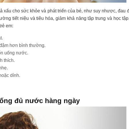
ả xấu cho sức khỏe và phát triển của bé, như suy nhược, đau đ
ờng tiết niệu và tiêu hóa, giảm khả năng tập trung và học t
trẻ em:
t.
u đậm hơn bình thường.
ốn uống nước.
h thích.
nhẹ.
hoặc dính.
uống đủ nước hàng ngày