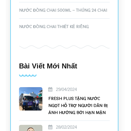
NƯỚC ĐÓNG CHAI 500ML – THÙNG 24 CHAI
NƯỚC ĐÓNG CHAI THIẾT KẾ RIÊNG
Bài Viết Mới Nhất
29/04/2024
FRESH PLUS TẶNG NƯỚC
NGỌT HỖ TRỢ NGƯỜI DÂN BỊ
ẢNH HƯỞNG BỞI HẠN MẶN
28/02/2024