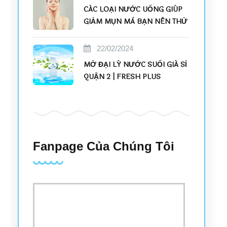
CÁC LOẠI NƯỚC UỐNG GIÚP
GIẢM MỤN MÀ BẠN NÊN THỬ
22/02/2024
MỞ ĐẠI LÝ NƯỚC SUỐI GIÁ SỈ
QUẬN 2 | FRESH PLUS
Fanpage Của Chúng Tôi